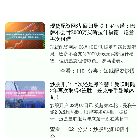
现货配资网站 回归曼联！罗马诺：巴
萨不会付3000万买断拉什福德，愿意
再次租借
现货配资网站 06月10日讯 据罗马诺最新消
息，巴萨不会支付3000万欧元买断拉什福
德，但仍愿意租借球员。 罗马诺表示：巴
萨将不会激活拉什福德合同中3000万欧....
查看：
116
分类：
短线配资炒股
炒股开户 上次还是滕哈赫！曼联时隔
2年再次取得4连胜，连克枪手曼城热
刺！
炒股开户 02月07日讯 英超第25轮，曼联主
场2-0战胜热刺，取得英超4连胜。据统
计，这是曼联近两年来第一次在英超中取
得4连胜。 曼联上一次英超4连胜，还要
查看：
102
分类：
炒股配资10倍平
追....
台